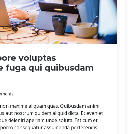
ore voluptas
e fuga qui quibusdam
mments
 non maxime aliquam quas. Quibusdam animi
s aut nostrum quidem aliquid dicta. Et eveniet
que deleniti aperiam unde soluta. Est cum et
te porro consequatur assumenda perferendis