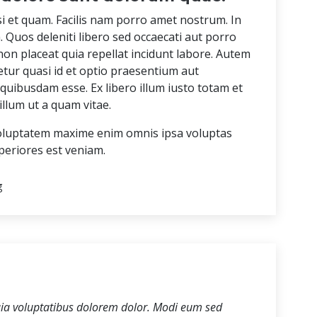
 et quam. Facilis nam porro amet nostrum. In
Quos deleniti libero sed occaecati aut porro
non placeat quia repellat incidunt labore. Autem
tetur quasi id et optio praesentium aut
quibusdam esse. Ex libero illum iusto totam et
illum ut a quam vitae.
. Voluptatem maxime enim omnis ipsa voluptas
speriores est veniam.
g
ia voluptatibus dolorem dolor. Modi eum sed