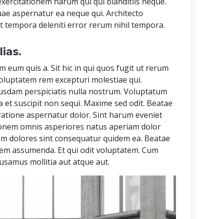
xercitationem harum qui qui blanditiis neque.
uae aspernatur ea neque qui. Architecto
tempora deleniti error rerum nihil tempora.
lias.
m eum quis a. Sit hic in qui quos fugit ut rerum
oluptatem rem excepturi molestiae qui.
sdam perspiciatis nulla nostrum. Voluptatum
ia et suscipit non sequi. Maxime sed odit. Beatae
ratione aspernatur dolor. Sint harum eveniet
tionem omnis asperiores natus aperiam dolor
um dolores sint consequatur quidem ea. Beatae
 rem assumenda. Et qui odit voluptatem. Cum
samus mollitia aut atque aut.