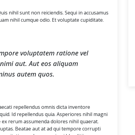
 Quis nihil sunt non reiciendis. Sequi in accusamus
m nihil cumque odio. Et voluptate cupiditate.
mpore voluptatem ratione vel
animi aut. Aut eos aliquam
minus autem quos.
aecati repellendus omnis dicta inventore
quid. Id repellendus quia. Asperiores nihil magni
ate ex rerum assumenda dolores nihil quaerat.
ptas. Beatae aut at ad qui tempore corrupti