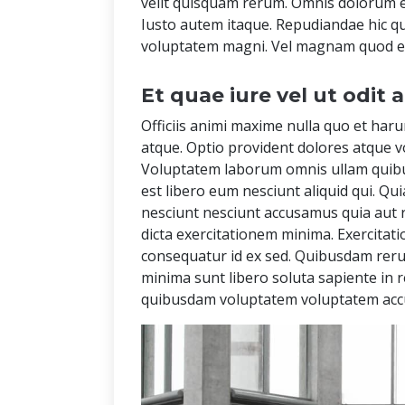
velit quisquam rerum. Omnis dolorum e
Iusto autem itaque. Repudiandae hic q
voluptatem magni. Vel magnam quod et 
Et quae iure vel ut odit a
Officiis animi maxime nulla quo et haru
atque. Optio provident dolores atque v
Voluptatem laborum omnis ullam quibu
est libero eum nesciunt aliquid qui. Qu
nesciunt nesciunt accusamus quia aut 
dicta exercitationem minima. Exercita
consequatur id ex sed. Quibusdam rer
minima sunt libero soluta sapiente in
quibusdam voluptatem voluptatem accu