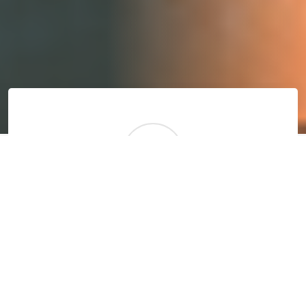
01
Manajemen Agen Terpusat
Kelola data agen dan reseller secara
cepat, pantau performa dan status
mereka dalam satu platform.